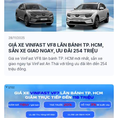
28/11/2025
GIÁ XE VINFAST VF8 LĂN BÁNH TP. HCM,
SẴN XE GIAO NGAY, ƯU ĐÃI 254 TRIỆU
Giá xe VinFast VF8 lăn bánh TP. HCM mới nhất, sẵn xe
giao ngay tại VinFast An Thái với tổng ưu đãi lên đến 254
triệu đồng.