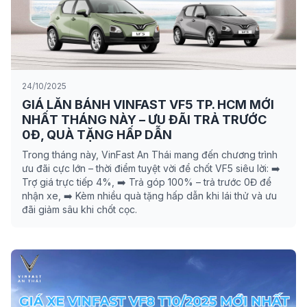
24/10/2025
GIÁ LĂN BÁNH VINFAST VF5 TP. HCM MỚI
NHẤT THÁNG NÀY – ƯU ĐÃI TRẢ TRƯỚC
0Đ, QUÀ TẶNG HẤP DẪN
Trong tháng này, VinFast An Thái mang đến chương trình
ưu đãi cực lớn – thời điểm tuyệt vời để chốt VF5 siêu lời: ➡️
Trợ giá trực tiếp 4%, ➡️ Trả góp 100% – trả trước 0Đ để
nhận xe, ➡️ Kèm nhiều quà tặng hấp dẫn khi lái thử và ưu
đãi giảm sâu khi chốt cọc.