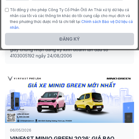
THƯ MỜI CHÀO GIÁ - DỊCH VỤ THẨM ĐỊNH
Tôi đồng ý cho phép Công Ty Cổ Phần Ôtô An Thái xử lý dữ liệu cá
GIÁ - GIÁ TRỊ VỐN CHỦ SỞ HỮU CỦA CÔNG
nhân của tôi và các thông tin khác do tôi cung cấp cho mục đích và
TY CỔ PHẦN Ô TÔ AN THÁI
theo phương thức được mô tả chi tiết tại
Chính sách Bảo vệ Dữ liệu cá
nhân
.
Công ty Cổ phần Ô tô An Thái được thành lập theo quyết
định số 387/QĐ-HĐQT ngày 06/07/2006 của Hội đồng
ĐĂNG KÝ
quản trị Tổng Công ty Cơ khí GTVT Sài Gòn và được cấp
giấy chứng nhận đăng ký kinh doanh lần đầu số
4103005192 ngầy 24/08/2006
06/05/2026
VINFAST MINIO GREEN 2026: GIÁ BAO