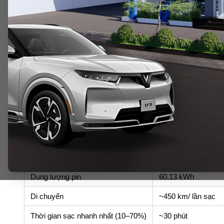
VF MPV 7 THÔNG SỐ KỸ TH
Thông số
Số chỗ
7 chỗ
Kích thước (DxRxC) (mm)
4.740 x 1.872 x 1.7
Chiều dài cơ sở (mm)
2.840
Hệ thống dẫn động
Cầu trước (FWD)
Công suất
150 kW (201 HP)
Mô-men xoắn cực đại
280 Nm
Dung lượng pin
60.13 kWh
Di chuyển
~450 km/ lần sạc
Thời gian sạc nhanh nhất (10–70%)
~30 phút