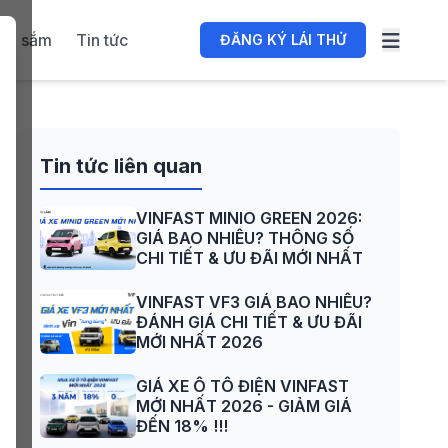
ua sắm
Tin tức
ĐĂNG KÝ LÁI THỬ
Tin tức liên quan
VINFAST MINIO GREEN 2026:
GIÁ BAO NHIÊU? THÔNG SỐ
CHI TIẾT & ƯU ĐÃI MỚI NHẤT
VINFAST VF3 GIÁ BAO NHIÊU?
ĐÁNH GIÁ CHI TIẾT & ƯU ĐÃI
MỚI NHẤT 2026
GIÁ XE Ô TÔ ĐIỆN VINFAST
MỚI NHẤT 2026 - GIẢM GIÁ
ĐẾN 18% !!!