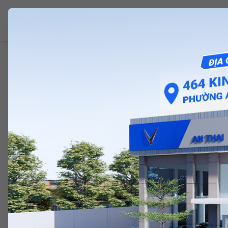
VINFAST PHÚ LÂM
Giới Thiệu
Ô Tô 
Trang chủ
>
Tin tức
>
Cộng đồng
VF MPV 7 THÔNG SỐ, 
BÁNH TP. HCM MỚI N
25/11/2024
Sự ra mắt của VF MPV 7 – mẫu xe ô tô điện 7 chỗ hoàn toàn mớ
là lựa chọn lý tưởng cho những ai muốn xe đa dụng nhưng vẫn
ấn tượng. Cùng khám phá thông số kỹ thuật, giá bán và giá l