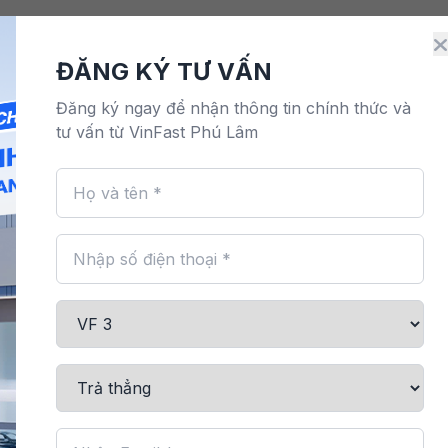
Điện
Đặt lịch dịch vụ
Bảo hành & bảo dưỡng
M
ĐĂNG KÝ TƯ VẤN
Đăng ký ngay để nhận thông tin chính thức và
tư vấn từ VinFast Phú Lâm
GIÁ BÁN, GIÁ LĂN
HẤT 2026
Chia sẻ:
i, tập trung vào trải nghiệm gia đình và tiện ích hiện đại. Đây
 giữ được chi phí vận hành thấp, vận hành êm ái và thiết kế
ăn bánh mới nhất 2026 ngay bên dưới với VinFast An Thái nhé!