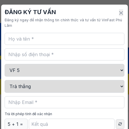
VINFAST PHÚ LÂM
ĐĂNG KÝ TƯ VẤN
Đăng ký ngay để nhận thông tin chính thức và tư vấn từ VinFast Phú
Lâm
Giá từ
Nhận sớm ưu đãi
497,260,000 VNĐ
Trả lời phép tính để xác nhận
VinFast VF 5