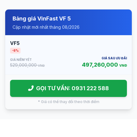
Bảng giá VinFast VF 5
Cập nhật mới nhất tháng 08/2026
VF5
-6%
GIÁ SAU ƯU ĐÃI
GIÁ NIÊM YẾT
497,260,000
529,000,000
VNĐ
VNĐ
GỌI TƯ VẤN: 0931 222 588
* Giá có thể thay đổi theo thời điểm