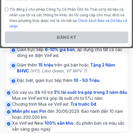
VF 5 là mẫu xe điện nhỏ gọn, phù hợp đi phố với thiết
Tôi đồng ý cho phép Công Ty Cổ Phần Ôtô An Thái xử lý dữ liệu cá
nhân của tôi và các thông tin khác do tôi cung cấp cho mục đích và
kế trẻ trung và nội thất tiện nghi.
theo phương thức được mô tả chi tiết tại
Chính sách Bảo vệ Dữ liệu cá
nhân
.
Ưu đãi đặc biệt
ĐĂNG KÝ
Giảm trực tiếp
6-10% giá bán
, áp dụng cho tất cả các
dòng xe điện VinFast.
Giảm thêm
15 triệu
trên giá bán hoặc
Tặng 2 Năm
BHVC
(VF5, Limo Green, VF MPV 7)
Đặc biệt, giảm trực tiếp thêm
10 - 50 Triệu
.
Gói vay ưu đãi hỗ trợ
3% lãi suất trả góp trong 3 năm đầu
.
Mua xe VinFast trả góp lãi suất chỉ từ 5%/ năm.
Chương trình Mua xe VinFast:
Trả trước 0đ
.
Miễn phí sạc Pin
đến 30/06/2029. Bảo hành đến 10 năm
hoặc 200.000 km.
Xe VinFast New
100% sẵn kho
, đủ phiên bản và màu sắc
sẵn sàng giao ngay.