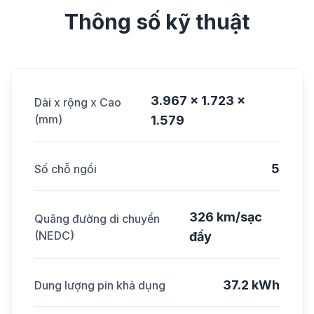
Thông số kỹ thuật
3.967 x 1.723 x
Dài x rộng x Cao
(mm)
1.579
5
Số chỗ ngồi
326 km/sạc
Quãng đường di chuyển
(NEDC)
đầy
37.2 kWh
Dung lượng pin khả dụng