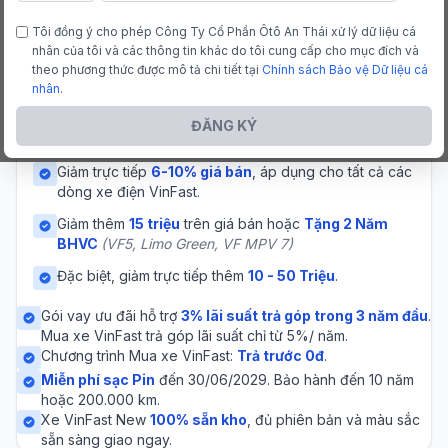
EC Van là dòng xe tải điện nhẹ, phù hợp cho vận
Tôi đồng ý cho phép Công Ty Cổ Phần Ôtô An Thái xử lý dữ liệu cá
chuyển hàng hóa trong nội đô, tiết kiệm nhiên liệu và
nhân của tôi và các thông tin khác do tôi cung cấp cho mục đích và
thân thiện môi trường.
theo phương thức được mô tả chi tiết tại
Chính sách Bảo vệ Dữ liệu cá
nhân
.
Ưu đãi đặc biệt
ĐĂNG KÝ
Giảm trực tiếp
6-10% giá bán
, áp dụng cho tất cả các
dòng xe điện VinFast.
Giảm thêm
15 triệu
trên giá bán hoặc
Tặng 2 Năm
BHVC
(VF5, Limo Green, VF MPV 7)
Đặc biệt, giảm trực tiếp thêm
10 - 50 Triệu
.
Gói vay ưu đãi hỗ trợ
3% lãi suất trả góp trong 3 năm đầu
.
Mua xe VinFast trả góp lãi suất chỉ từ 5%/ năm.
Chương trình Mua xe VinFast:
Trả trước 0đ
.
Miễn phí sạc Pin
đến 30/06/2029. Bảo hành đến 10 năm
hoặc 200.000 km.
Xe VinFast New
100% sẵn kho
, đủ phiên bản và màu sắc
sẵn sàng giao ngay.