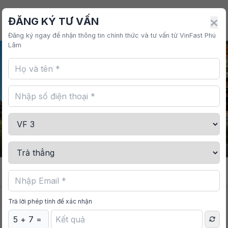
VINFAST PHÚ LÂM
ĐĂNG KÝ TƯ VẤN
Đăng ký ngay để nhận thông tin chính thức và tư vấn từ VinFast Phú
Lâm
Giá từ
Nhận sớm ưu đãi
285,000,000 VNĐ
Trả lời phép tính để xác nhận
EC Van