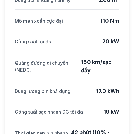
2.60 m³
Dung tích khoang hành lý
110 Nm
Mô men xoắn cực đại
20 kW
Công suất tối đa
150 km/sạc
Quãng đường di chuyển
(NEDC)
đầy
17.0 kWh
Dung lượng pin khả dụng
19 kW
Công suất sạc nhanh DC tối đa
42 phút (10% -
Thời gian nạp pin nhanh