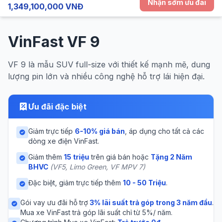
Nhận sớm ưu đãi
1,349,100,000 VNĐ
VinFast VF 9
VF 9 là mẫu SUV full-size với thiết kế mạnh mẽ, dung
lượng pin lớn và nhiều công nghệ hỗ trợ lái hiện đại.
Ưu đãi đặc biệt
Giảm trực tiếp
6-10% giá bán
, áp dụng cho tất cả các
dòng xe điện VinFast.
Giảm thêm
15 triệu
trên giá bán hoặc
Tặng 2 Năm
BHVC
(VF5, Limo Green, VF MPV 7)
Đặc biệt, giảm trực tiếp thêm
10 - 50 Triệu
.
Gói vay ưu đãi hỗ trợ
3% lãi suất trả góp trong 3 năm đầu
.
Mua xe VinFast trả góp lãi suất chỉ từ 5%/ năm.