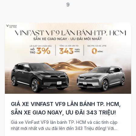
9
GIÁ XE VINFAST VF9 LĂN BÁNH TP. HCM,
SẴN XE GIAO NGAY, ƯU ĐÃI 343 TRIỆU!
Giá xe VinFast VF9 lăn bánh TP. HCM và các tỉnh cập
nhật mới nhất với ưu đãi lên đến 343 Triệu đồng! Với
chính sách giảm giá mới nhất từ VinFast, khách hàng mua