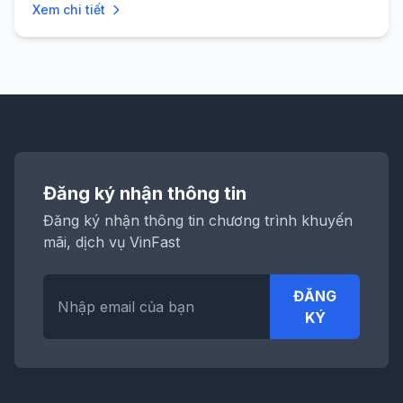
Xem chi tiết
xe VinFast VF9 tháng này sẽ được giảm trực tiếp đến 223
triệu đồng!
Đăng ký nhận thông tin
Đăng ký nhận thông tin chương trình khuyến
mãi, dịch vụ VinFast
ĐĂNG
KÝ