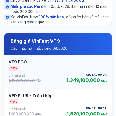
Chương trình Mua xe VinFast:
Trả trước 0đ
.
Miễn phí sạc Pin
đến 30/06/2029. Bảo hành đến 10 năm
hoặc 200.000 km.
Xe VinFast New
100% sẵn kho
, đủ phiên bản và màu sắc
sẵn sàng giao ngay.
Bảng giá VinFast VF 9
Cập nhật mới nhất tháng 08/2026
VF9 ECO
-10%
GIÁ SAU ƯU ĐÃI
GIÁ NIÊM YẾT
1,349,100,000
1,499,000,000
VNĐ
VNĐ
VF9 PLUS - Trần thép
-10%
GIÁ SAU ƯU ĐÃI
GIÁ NIÊM YẾT
1,529,100,000
1,699,000,000
VNĐ
VNĐ