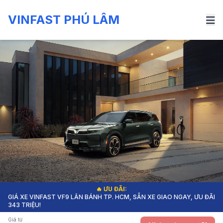
VINFAST PHÚ LÂM
🔥 ƯU ĐÃI:
GIÁ XE VINFAST VF9 LĂN BÁNH TP. HCM, SẴN XE GIAO NGAY, ƯU ĐÃI
343 TRIỆU!
Giá từ