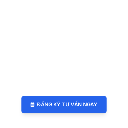
Sạc điện miễn phí 2 năm
Miễn phí 2 năm sạc điện tại hệ thống
trạm sạc công cộng VinFast trên toàn
quốc tới hết 30/06/2027.
ĐĂNG KÝ TƯ VẤN NGAY