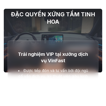
ĐẶC QUYỀN XỨNG TẦM TINH
HOA
Trải nghiệm VIP tại xưởng dịch
vụ VinFast
Được tiếp đón và tư vấn bởi đội ngũ
cố vấn dịch vụ, kỹ thuật viên giàu kinh
nghiệm và có tay nghề cao nhất.
Quý khách sẽ được ưu tiên sắp xếp
lịch bảo dưỡng, sửa chữa theo thời gian
và nhu cầu của bản thân. Đồng thời, xe