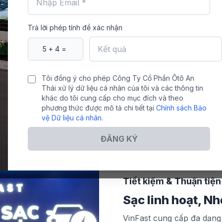
ông diễn ra quá trình đốt
y nổ.
Trả lời phép tính để xác nhận
Tôi đồng ý cho phép Công Ty Cổ Phần Ôtô An
Thái xử lý dữ liệu cá nhân của tôi và các thông tin
khác do tôi cung cấp cho mục đích và theo
phương thức được mô tả chi tiết tại
Chính sách Bảo
vệ Dữ liệu cá nhân
.
ĐĂNG KÝ
Tiết kiệm & Thuận tiện
Sạc linh hoạt, Nh
VinFast cung cấp đa dạng 