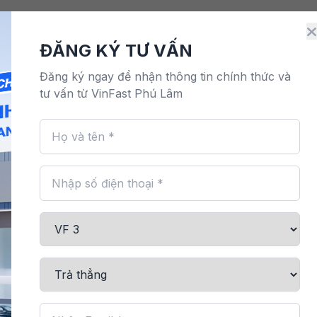
Điện
Đặt lịch dịch vụ
Bảo hành & bảo dưỡng
M
ĐĂNG KÝ TƯ VẤN
Đăng ký ngay để nhận thông tin chính thức và
tư vấn từ VinFast Phú Lâm
n Ô tô điện. Các khách hàng đang sử dụng dịch vụ thuê pin có thể c
 triển nghiêm ngặt, có khả
 kháng nước đạt chuẩn