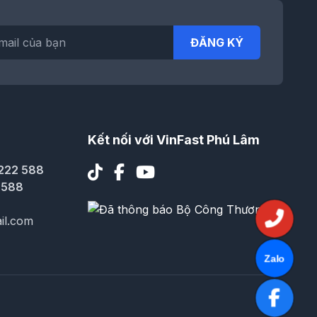
ĐĂNG KÝ
Kết nối với VinFast Phú Lâm
222 588
 588
il.com
Zalo