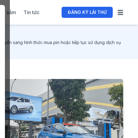
ua sắm
Tin tức
ĐĂNG KÝ LÁI THỬ
huyển sang hình thức mua pin hoặc tiếp tục sử dụng dịch vụ