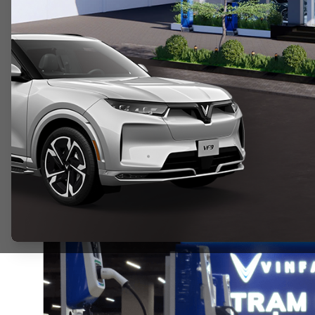
IP67. Ngoài ra, quá trình xe hoạt động hoàn toàn kh
cháy, nhờ vậy có thể loại bỏ tối đa nguy cơ gây chá