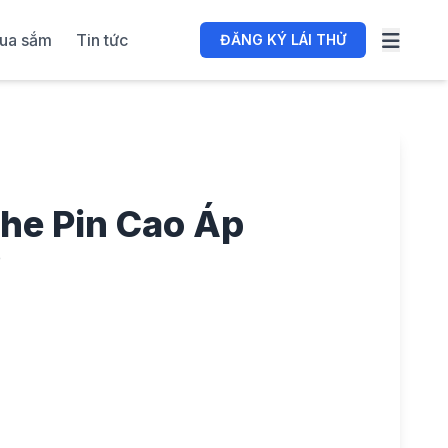
ua sắm
Tin tức
ĐĂNG KÝ LÁI THỬ
he Pin Cao Áp
p