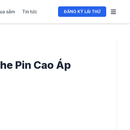
ua sắm
Tin tức
ĐĂNG KÝ LÁI THỬ
he Pin Cao Áp
p