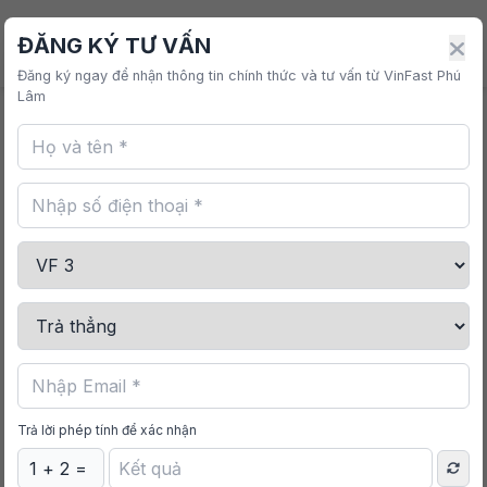
VINFAST PHÚ LÂM
ĐĂNG KÝ TƯ VẤN
Đăng ký ngay để nhận thông tin chính thức và tư vấn từ VinFast Phú
Lâm
Trang chủ
/
Mua sắm
/
VF 7 Tấm Che Pin Cao Áp
Trả lời phép tính để xác nhận