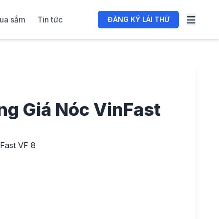
ua sắm
Tin tức
ĐĂNG KÝ LÁI THỬ
g Giá Nóc VinFast
Fast VF 8