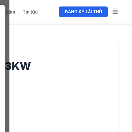
ua sắm
Tin tức
ĐĂNG KÝ LÁI THỬ
hà 3KW