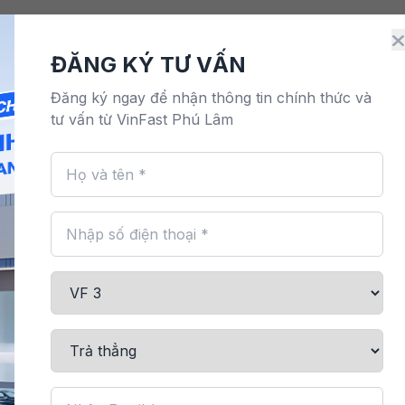
Điện
Đặt lịch dịch vụ
Bảo hành & bảo dưỡng
M
ĐĂNG KÝ TƯ VẤN
Đăng ký ngay để nhận thông tin chính thức và
tư vấn từ VinFast Phú Lâm
Sạc Tại N
Sạc Tại Nhà 3KW
9,000,000 đ