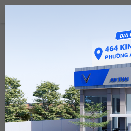
VINFAST PHÚ LÂM
Giới Thiệu
Ô Tô 
Trang chủ
/
Mua sắm
/
Sạc Tại Nhà 3KW