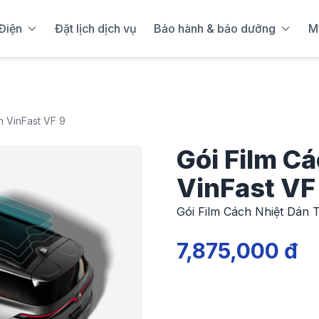
Điện
Đặt lịch dịch vụ
Bảo hành & bảo dưỡng
M
n VinFast VF 9
Gói Film C
VinFast VF
Gói Film Cách Nhiệt Dán 
7,875,000 đ