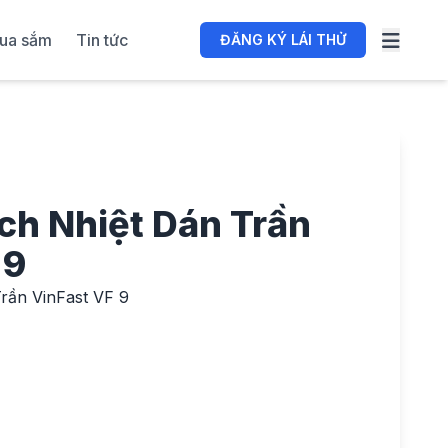
ua sắm
Tin tức
ĐĂNG KÝ LÁI THỬ
ách Nhiệt Dán Trần
 9
Trần VinFast VF 9