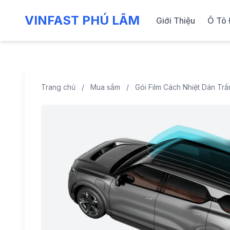
VINFAST PHÚ LÂM
Giới Thiệu
Ô Tô 
Trang chủ
/
Mua sắm
/
Gói Film Cách Nhiệt Dán Trầ