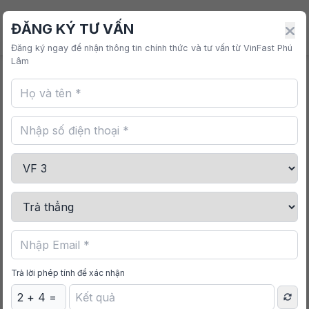
VINFAST PHÚ LÂM
ĐĂNG KÝ TƯ VẤN
Đăng ký ngay để nhận thông tin chính thức và tư vấn từ VinFast Phú
Lâm
Trang chủ
/
Mua sắm
/
Gói Film Cách Nhiệt Dán
Trần VinFast VF 7
Trả lời phép tính để xác nhận