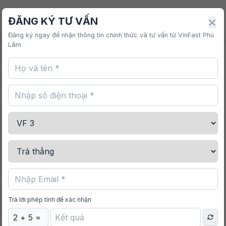
VINFAST PHÚ LÂM
ĐĂNG KÝ TƯ VẤN
Đăng ký ngay để nhận thông tin chính thức và tư vấn từ VinFast Phú
Lâm
Trang chủ
/
Mua sắm
/
Gói Dán Film Cách Nhiệt
VinFast VF 6
Trả lời phép tính để xác nhận