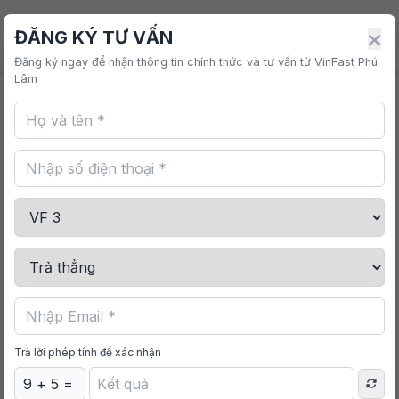
VINFAST PHÚ LÂM
ĐĂNG KÝ TƯ VẤN
Đăng ký ngay để nhận thông tin chính thức và tư vấn từ VinFast Phú
Lâm
Trang chủ
/
Mua sắm
/
Gói Dán Film Cách Nhiệt
VinFast VF 5
Trả lời phép tính để xác nhận