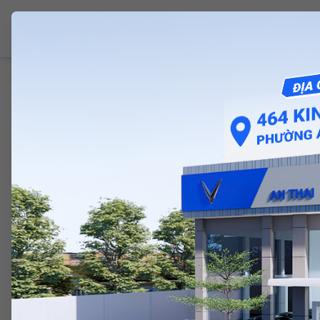
VINFAST PHÚ LÂM
Giới Thiệu
Ô Tô 
Trang chủ
/
Mua sắm
/
Gối Cổ Chữ U