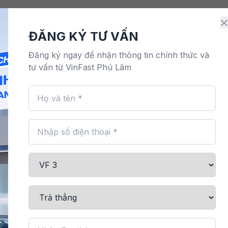
Điện
Đặt lịch dịch vụ
Bảo hành & bảo dưỡng
M
ĐĂNG KÝ TƯ VẤN
Đăng ký ngay để nhận thông tin chính thức và
tư vấn từ VinFast Phú Lâm
Gối Cổ Chữ
Gối Cổ Chữ U
116,000 đ