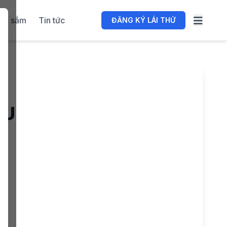
ua sắm
Tin tức
ĐĂNG KÝ LÁI THỬ
 U