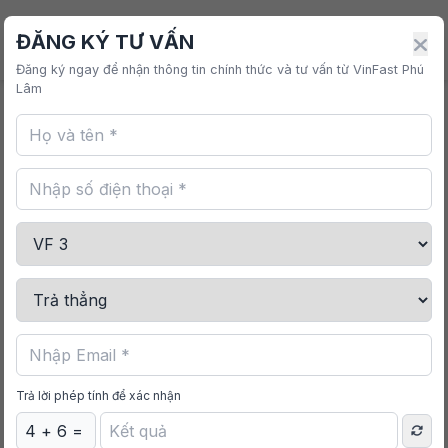
VINFAST PHÚ LÂM
ĐĂNG KÝ TƯ VẤN
Đăng ký ngay để nhận thông tin chính thức và tư vấn từ VinFast Phú
Lâm
Trang chủ
/
Mua sắm
/
Bọc Vô Lăng VF 3
Trả lời phép tính để xác nhận