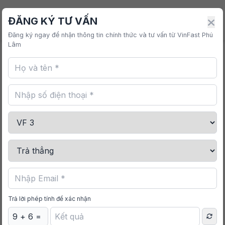
VINFAST PHÚ LÂM
ĐĂNG KÝ TƯ VẤN
Đăng ký ngay để nhận thông tin chính thức và tư vấn từ VinFast Phú
Lâm
Trang chủ
/
Mua sắm
/
Bộ Thanh Ngang Giá Nóc
VF 3
Trả lời phép tính để xác nhận