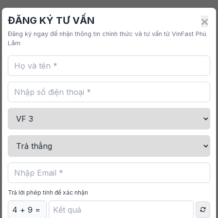
VINFAST PHÚ LÂM
ĐĂNG KÝ TƯ VẤN
Đăng ký ngay để nhận thông tin chính thức và tư vấn từ VinFast Phú
Lâm
Trang chủ
/
Mua sắm
/
Bộ Sạc Treo Tường AC 11
kW
Trả lời phép tính để xác nhận