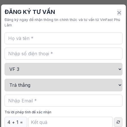
VINFAST PHÚ LÂM
ĐĂNG KÝ TƯ VẤN
Đăng ký ngay để nhận thông tin chính thức và tư vấn từ VinFast Phú
Lâm
Trang chủ
/
Mua sắm
/
Áo Polo Nam
Trả lời phép tính để xác nhận