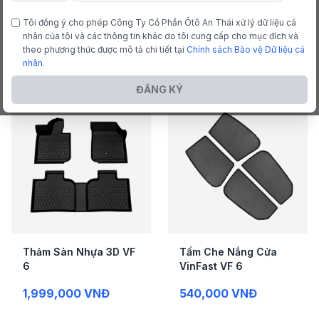
THÊM PHONG CÁCH
Tôi đồng ý cho phép Công Ty Cổ Phần Ôtô An Thái xử lý dữ liệu cá
nhân của tôi và các thông tin khác do tôi cung cấp cho mục đích và
TĂNG TRẢI NGHIỆM
theo phương thức được mô tả chi tiết tại
Chính sách Bảo vệ Dữ liệu cá
nhân
.
ĐĂNG KÝ
Thảm Sàn Nhựa 3D VF
Tấm Che Nắng Cửa
6
VinFast VF 6
1,999,000 VNĐ
540,000 VNĐ