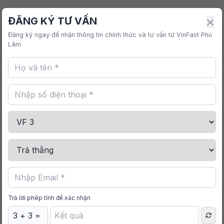
VINFAST PHÚ LÂM
ĐĂNG KÝ TƯ VẤN
Đăng ký ngay để nhận thông tin chính thức và tư vấn từ VinFast Phú
Lâm
DANH MỤC SẢN PHẨM
Phụ kiện ô tô điện
Phụ kiện VF 3
Phụ kiện VF 5
Phụ kiện VF 6
Phụ kiện VF 7
Phụ kiện VF 8
Trả lời phép tính để xác nhận