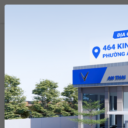
VINFAST PHÚ LÂM
Giới Thiệu
Ô Tô 
Trang chủ
/
Mua sắm
/
VF 5 Tấm Che Pin Cao Áp