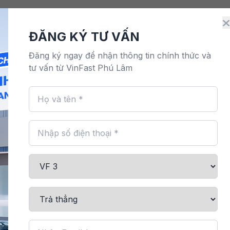
Điện
Đặt lịch dịch vụ
Bảo hành & bảo dưỡng
M
ĐĂNG KÝ TƯ VẤN
Đăng ký ngay để nhận thông tin chính thức và
tư vấn từ VinFast Phú Lâm
VF 5 Tấm C
VF 5 Tấm Che Pin Cao Áp
4,948,000 đ