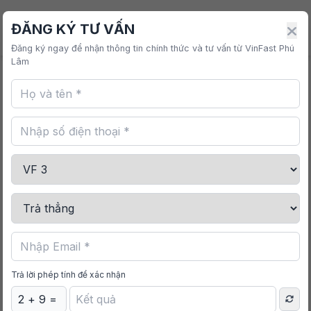
VINFAST PHÚ LÂM
ĐĂNG KÝ TƯ VẤN
Đăng ký ngay để nhận thông tin chính thức và tư vấn từ VinFast Phú
Lâm
Trang chủ
/
Mua sắm
/
Thảm Sàn 3D VF 7
Trả lời phép tính để xác nhận