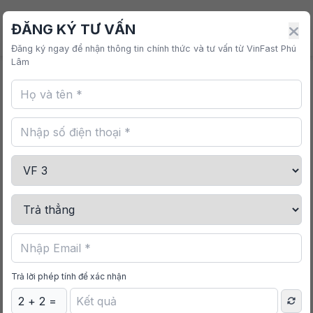
VINFAST PHÚ LÂM
ĐĂNG KÝ TƯ VẤN
Đăng ký ngay để nhận thông tin chính thức và tư vấn từ VinFast Phú
Lâm
Trang chủ
/
Mua sắm
/
Tấm Che Nắng Cửa VinFast
Nerio Green
Trả lời phép tính để xác nhận