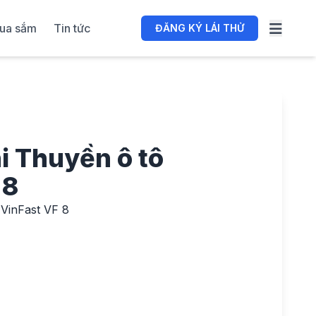
ua sắm
Tin tức
ĐĂNG KÝ LÁI THỬ
i Thuyền ô tô
 8
VinFast VF 8