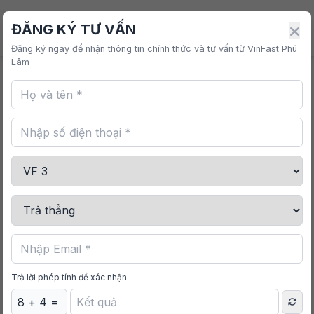
VINFAST PHÚ LÂM
ĐĂNG KÝ TƯ VẤN
Đăng ký ngay để nhận thông tin chính thức và tư vấn từ VinFast Phú
Lâm
Trang chủ
/
Mua sắm
/
Bọc Vô Lăng VF 3
Trả lời phép tính để xác nhận