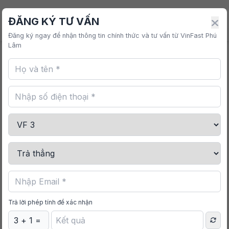
VINFAST PHÚ LÂM
ĐĂNG KÝ TƯ VẤN
Đăng ký ngay để nhận thông tin chính thức và tư vấn từ VinFast Phú
Lâm
Trang chủ
/
Mua sắm
/
Bình Giữ Nhiệt Classic 750ml
Trả lời phép tính để xác nhận