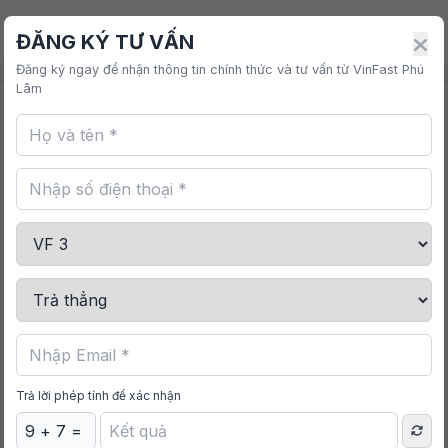
VINFAST PHÚ LÂM
ĐĂNG KÝ TƯ VẤN
Đăng ký ngay để nhận thông tin chính thức và tư vấn từ VinFast Phú
Lâm
Trang chủ
/
Mua sắm
/
Áo Phông VF 7 Đặc Biệt
Trả lời phép tính để xác nhận